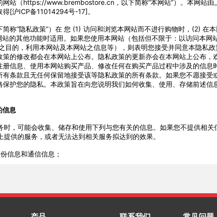
的网站（
https://www.brembostore.cn
，以下简称
“
本网站
”
）。本网站由
取得
[
沪
ICP
备
11014294
号
-17]
。
下简称
“
隐私政策
”
）在 您
(1)
访问和浏览本网站而不进行购物时，
(2)
在本
网站的其他功能时适用。如果您使用本网站（包括但不限于：以访问本网
之目的，利用本网站及本网站之信息等），则表明您接受并同意本隐私政
政策的修改都会在本网站上公布。隐私政策的更新亦会在本网站上公布，
注册信息、使用本网站购买产品、修改任何在购买产品过程中涉及的信息
所有条款且无任何保留地接受该等隐私政策的所有条款。如果您不愿接受
格保护您的隐私。本政策旨在向您说明我们如何收集、使用、存储前述信
的信息
务时，可能会收集、储存和使用下列与您有关的信息。如果您不提供相关
上提供的服务，或者无法达到相关服务拟达到的效果。
身份信息和通信信息；
身份标识信息（例如账号、
IP
地址或电子邮箱地址及其密码、普通口令以及
识别特征（例如电话通话录音信息）；
财产信息（例如交易记录和账户余额、银行账户和优惠券信息等）；
产品
联系我们
常见问题